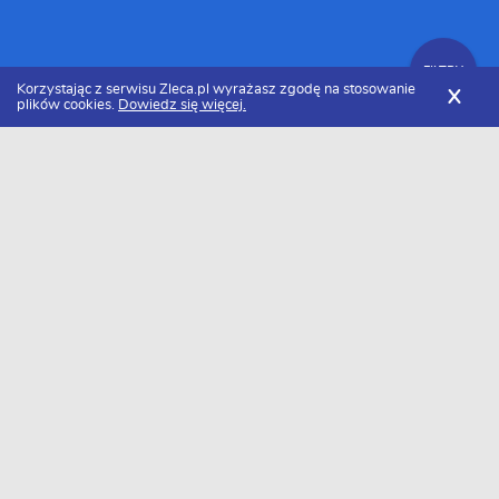
FILTRY
Korzystając z serwisu Zleca.pl wyrażasz zgodę na stosowanie
X
plików cookies.
Dowiedz się więcej.
Zleca.pl
Cennik usług dekarskich
Czyszczenie rynny
FILTRY
Ile kosztuje czyszczenie rynny w 2026
roku?
Za czyszczenie rynny zapłacimy około 10 zł/mb. Należy pamiętać,
że cena może się różnić w zależności od rejonu. Minimalna kwota
jaką będziemy musieli zapłacić to około 5 zł/mb, a maksymalna 15
zł/mb.