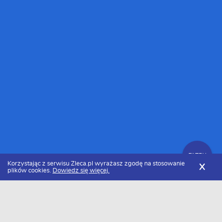
FILTRY
Korzystając z serwisu Zleca.pl wyrażasz zgodę na stosowanie
X
plików cookies.
Dowiedz się więcej.
Zleca.pl
Cennik montażu okien i parapetów
Montaż rolety zewnętrznej