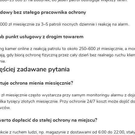
 000–13 000 zł na budynek, bo jeden patrol obsługuje większy teren.
udowy bez stałego pracownika ochrony
000 zł miesięcznie za 3–5 patroli nocnych dziennie i reakcję na alarm.
lub punkt usługowy z drogim towarem
ng kamer online z reakcją patrolu to około 250–600 zł miesięcznie, a m
ają, gdy biorą ochronę fizyczną przez cały dzień bez realnego ruchu kli
nie.
ęściej zadawane pytania
ztuje ochrona mienia miesięcznie?
zł miesięcznie często wystarcza przy samym monitoringu alarmu z dojazd
ilka tysięcy złotych miesięcznie. Przy ochronie 24/7 koszt może dojść d
wców.
arto dopłacić do stałej ochrony na miejscu?
ekcie z ruchem ludzi, np. magazynie z dostawami od 6:00 do 22:00, stał