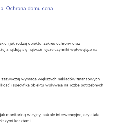
na
,
Ochrona domu cena
kich jak rodzaj obiektu, zakres ochrony oraz
j znajdują się najważniejsze czynniki wpływające na
we, zazwyczaj wymaga większych nakładów finansowych
lkość i specyfika obiektu wpływają na liczbę potrzebnych
ak monitoring wizyjny, patrole interwencyjne, czy stała
yższymi kosztami.