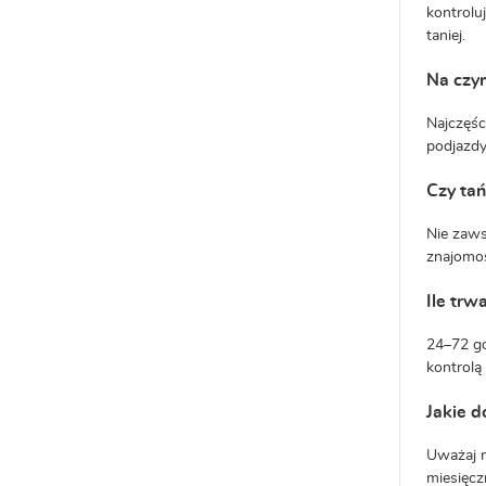
kontrolu
taniej.
Na czym
Najczęśc
podjazdy
Czy ta
Nie zaws
znajomoś
Ile trw
24–72 go
kontrolą
Jakie d
Uważaj n
miesięcz