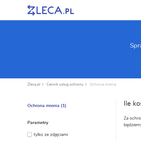
Spr
Zleca.pl
Cennik usług ochrony
Ochrona mienia
Ile k
Ochrona mienia
(1)
Za ochro
Parametry
będziemy
tylko ze zdjęciami