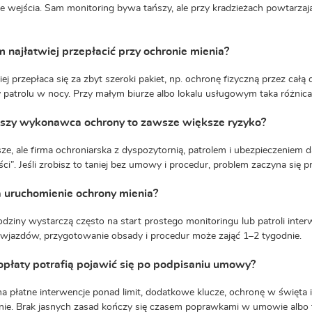
je wejścia. Sam monitoring bywa tańszy, ale przy kradzieżach powtarza
 najłatwiej przepłacić przy ochronie mienia?
iej przepłaca się za zbyt szeroki pakiet, np. ochronę fizyczną przez cał
 patrolu w nocy. Przy małym biurze albo lokalu usługowym taka różnica p
ńszy wykonawca ochrony to zawsze większe ryzyko?
ze, ale firma ochroniarska z dyspozytornią, patrolem i ubezpieczeniem d
ci”. Jeśli zrobisz to taniej bez umowy i procedur, problem zaczyna się p
a uruchomienie ochrony mienia?
dziny wystarczą często na start prostego monitoringu lub patroli inter
 wjazdów, przygotowanie obsady i procedur może zająć 1–2 tygodnie.
opłaty potrafią pojawić się po podpisaniu umowy?
a płatne interwencje ponad limit, dodatkowe klucze, ochronę w święta i
nie. Brak jasnych zasad kończy się czasem poprawkami w umowie albo f