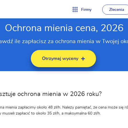
Firmy
Zlecenia
Ochrona mienia cena, 2026
awdź ile zapłacisz za ochrona mienia w Twojej oko
Otrzymaj wyceny
osztuje ochrona mienia w 2026 roku?
na mienia zapłacimy około 48 zł/h. Należy pamiętać, że cena może się r
 musieli zapłacić to około 35 zł/h, a maksymalna 60 zł/h.