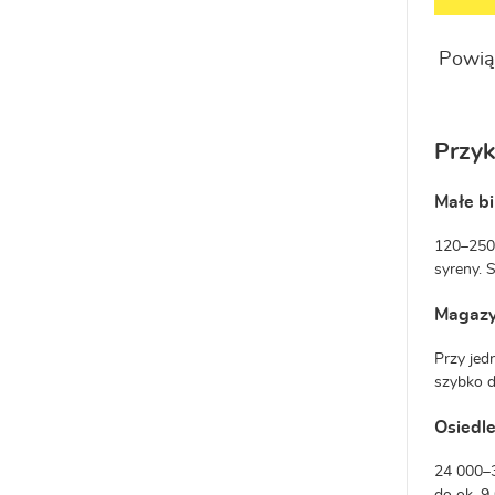
Powią
Przy
Małe bi
120–250 
syreny. 
Magazy
Przy jed
szybko d
Osiedle
24 000–3