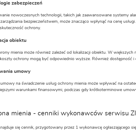
logie zabezpieczeń
anie nowoczesnych technologii, takich jak zaawansowane systemy alarm
zarządzania bezpieczeństwem, może znacząco wpłynąć na cenę usługi.
skuteczność ochrony.
acja obiektu
rony mienia może również zależeć od lokalizacji obiektu. W większych
koszty ochrony mogą być odpowiednio wyższe. Również dostępność i 
rwania umowy
 umowy na świadczenie usług ochrony mienia może wpływać na ostate
niejszymi warunkami finansowymi, podczas gdy krótkoterminowe umow
na mienia - cenniki wykonawców serwisu Zl
znajduje się cennik, przygotowany przez 1 wykonawcę ogłaszającego si