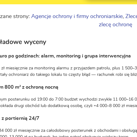
zane strony:
Agencje ochrony i firmy ochroniarskie
,
Zlec
zlecę ochronę
kładowe wyceny
uro po godzinach: alarm, monitoring i grupa interwencyjna
zł miesięcznie za monitoring alarmu z przyjazdem patrolu, plus 1 500
Stały ochroniarz do takiego lokalu to częsty błąd — rachunek robi się bli
n 800 m² z ochroną nocną
nym posterunku od 19:00 do 7:00 budżet wychodzi zwykle 11 000–16 000
okłada drugi obchód lub dodatkową osobę, czyli +4 000–8 000 zł miesię
 z portiernią 24/7
4 000 zł miesięcznie za całodobowy posterunek z obchodami i obsługą