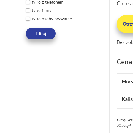
tylko z telefonem
Chcesz
tylko firmy
tylko osoby prywatne
Otr
Filtruj
Bez zo
Cena 
Mias
Kali
Ceny wid
Zleca.pl