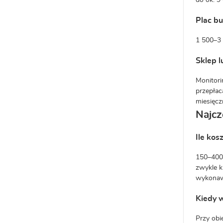
do ok. 9
Plac b
1 500–3 
Sklep 
Monitori
przepłac
miesięcz
Najcz
Ile kos
150–400 
zwykle k
wykona
Kiedy w
Przy obi