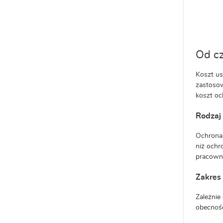
Od cz
Koszt us
zastosow
koszt oc
Rodzaj
Ochrona 
niż ochr
pracown
Zakres
Zależnie
obecność