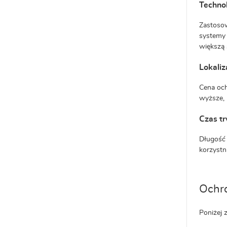
Techno
Zastosow
systemy 
większą 
Lokaliz
Cena och
wyższe, 
Czas t
Długość
korzyst
Ochro
Poniżej 