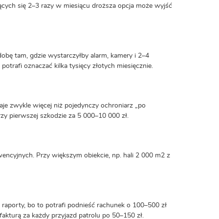
jących się 2–3 razy w miesiącu droższa opcja może wyjść
ą dobę tam, gdzie wystarczyłby alarm, kamery i 2–4
otrafi oznaczać kilka tysięcy złotych miesięcznie.
aje zwykle więcej niż pojedynczy ochroniarz „po
rzy pierwszej szkodzie za 5 000–10 000 zł.
wencyjnych. Przy większym obiekcie, np. hali 2 000 m2 z
 raporty, bo to potrafi podnieść rachunek o 100–500 zł
akturą za każdy przyjazd patrolu po 50–150 zł.