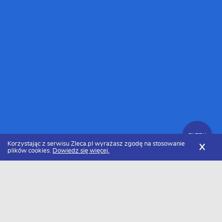
FILTRY
Korzystając z serwisu Zleca.pl wyrażasz zgodę na stosowanie
X
plików cookies.
Dowiedz się więcej.
Zleca.pl
Cennik usług tapeciarskich
Przygotowanie powierzchni do tapetowania
FILTRY