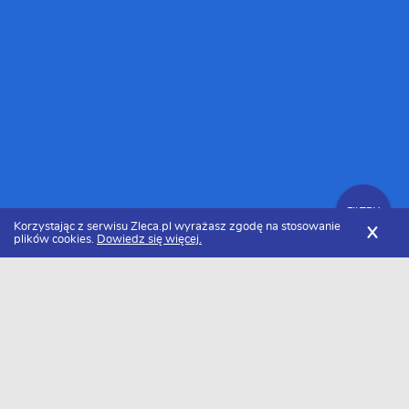
FILTRY
Korzystając z serwisu Zleca.pl wyrażasz zgodę na stosowanie
X
plików cookies.
Dowiedz się więcej.
Zleca.pl
Cennik usług zdrowia i urody
Regulacja brwi
FILTRY
Ile kosztuje regulacja brwi w 2026 roku?