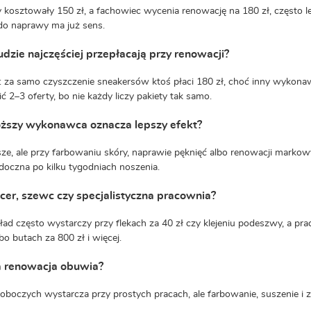
ty kosztowały 150 zł, a fachowiec wycenia renowację na 180 zł, często 
do naprawy ma już sens.
udzie najczęściej przepłacają przy renowacji?
: za samo czyszczenie sneakersów ktoś płaci 180 zł, choć inny wykona
ć 2–3 oferty, bo nie każdy liczy pakiety tak samo.
oższy wykonawca oznacza lepszy efekt?
ze, ale przy farbowaniu skóry, naprawie pęknięć albo renowacji markow
oczna po kilku tygodniach noszenia.
cer, szewc czy specjalistyczna pracownia?
ład często wystarczy przy flekach za 40 zł czy klejeniu podeszwy, a pr
bo butach za 800 zł i więcej.
a renowacja obuwia?
roboczych wystarcza przy prostych pracach, ale farbowanie, suszenie i z