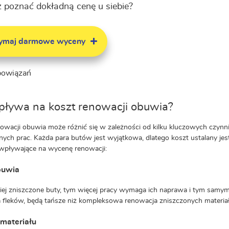
 poznać dokładną cenę u siebie?
zymaj darmowe wyceny
bowiązań
ływa na koszt renowacji obuwia?
owacji obuwia może różnić się w zależności od kilku kluczowych czynnik
ch prac. Każda para butów jest wyjątkowa, dlatego koszt ustalany jest
wpływające na wycenę renowacji:
buwia
iej zniszczone buty, tym więcej pracy wymaga ich naprawa i tym samym
fleków, będą tańsze niż kompleksowa renowacja zniszczonych materia
 materiału