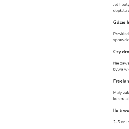
Jeśli bu
dopłata 
Gdzie l
Przykład
sprawdzi
Czy dr
Nie zaws
bywa wid
Freelan
Mały zak
koloru al
Ile trw
2–5 dni 