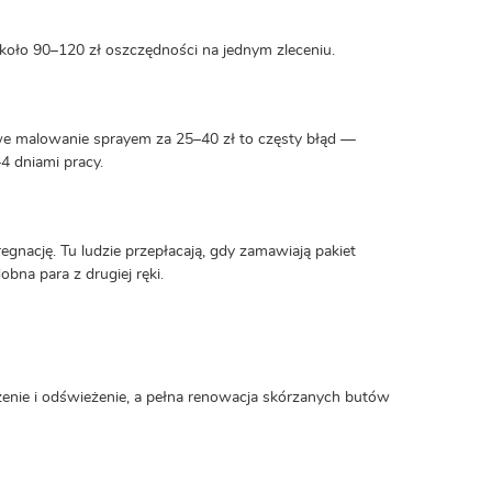
około 90–120 zł oszczędności na jednym zleceniu.
we malowanie sprayem za 25–40 zł to częsty błąd —
4 dniami pracy.
gnację. Tu ludzie przepłacają, gdy zamawiają pakiet
na para z drugiej ręki.
zenie i odświeżenie, a pełna renowacja skórzanych butów