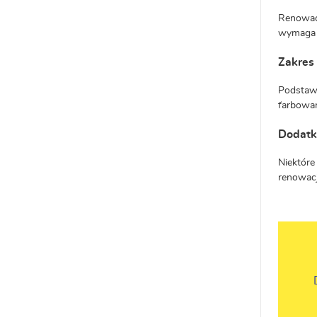
Renowacj
wymaga d
Zakres
Podstawo
farbowan
Dodatk
Niektóre
renowacj