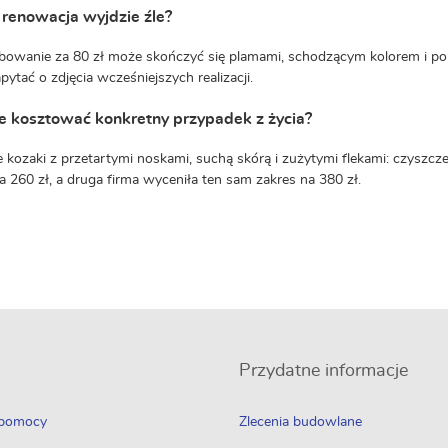
i renowacja wyjdzie źle?
rbowanie za 80 zł może skończyć się plamami, schodzącym kolorem i po
pytać o zdjęcia wcześniejszych realizacji.
e kosztować konkretny przypadek z życia?
 kozaki z przetartymi noskami, suchą skórą i zużytymi flekami: czyszczen
 260 zł, a druga firma wyceniła ten sam zakres na 380 zł.
Przydatne informacje
 pomocy
Zlecenia budowlane