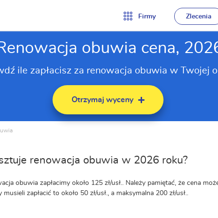
Firmy
Zlecenia
Renowacja obuwia cena, 202
dź ile zapłacisz za renowacja obuwia w Twojej o
Otrzymaj wyceny
buwia
osztuje renowacja obuwia w 2026 roku?
acja obuwia zapłacimy około 125 zł/usł.. Należy pamiętać, że cena może
 musieli zapłacić to około 50 zł/usł., a maksymalna 200 zł/usł..