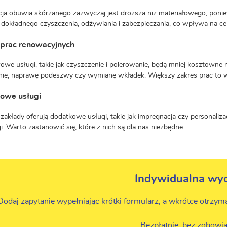
a obuwia skórzanego zazwyczaj jest droższa niż materiałowego, ponie
okładnego czyszczenia, odżywiania i zabezpieczania, co wpływa na c
 prac renowacyjnych
we usługi, takie jak czyszczenie i polerowanie, będą mniej kosztowne
ie, naprawę podeszwy czy wymianę wkładek. Większy zakres prac to w
owe usługi
 zakłady oferują dodatkowe usługi, takie jak impregnacja czy personali
i. Warto zastanowić się, które z nich są dla nas niezbędne.
Indywidualna wy
Dodaj zapytanie wypełniając krótki formularz, a wkrótce otrzym
Bezpłatnie, bez zobowią