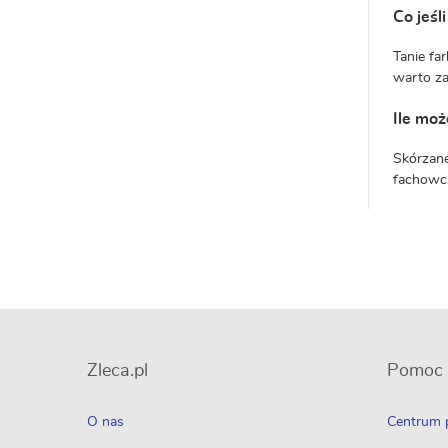
Co jeśl
Tanie fa
warto za
Ile moż
Skórzane
fachowca
Zleca.pl
Pomoc
O nas
Centrum