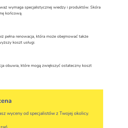
waż wymaga specjalistycznej wiedzy i produktów. Skóra
enę końcową.
 niż pełna renowacja, która może obejmować także
yższy koszt usługi.
zacja obuwia, które mogą zwiększyć ostateczny koszt
cena
asz wyceny od specjalistów z Twojej okolicy.
zań.