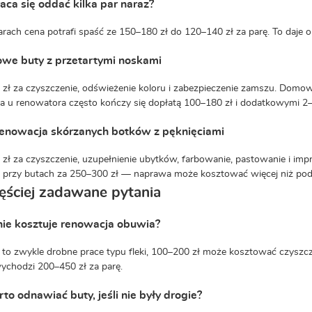
aca się oddać kilka par naraz?
arach cena potrafi spaść ze 150–180 zł do 120–140 zł za parę. To daje 
we buty z przetartymi noskami
zł za czyszczenie, odświeżenie koloru i zabezpieczenie zamszu. Domo
 u renowatora często kończy się dopłatą 100–180 zł i dodatkowymi 2–
renowacja skórzanych botków z pęknięciami
zł za czyszczenie, uzupełnienie ubytków, farbowanie, pastowanie i impre
przy butach za 250–300 zł — naprawa może kosztować więcej niż podob
ęściej zadawane pytania
lnie kosztuje renowacja obuwia?
 to zwykle drobne prace typu fleki, 100–200 zł może kosztować czyszc
ychodzi 200–450 zł za parę.
to odnawiać buty, jeśli nie były drogie?