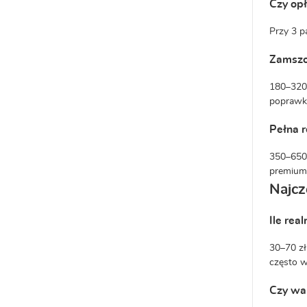
Czy opł
Przy 3 p
Zamszo
180–320 
poprawka
Pełna 
350–650 
premium 
Najcz
Ile rea
30–70 zł
często w
Czy war