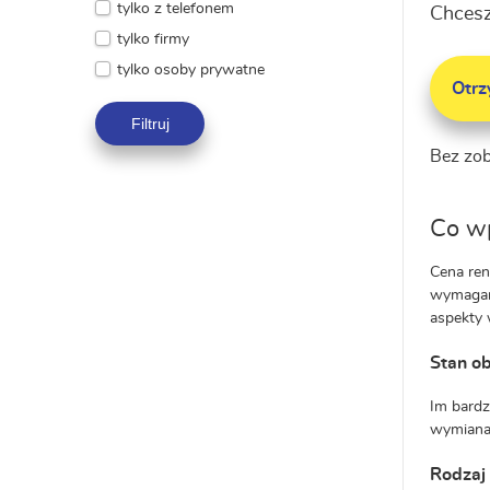
tylko z telefonem
Chcesz
tylko firmy
tylko osoby prywatne
Otr
Filtruj
Bez zo
Co wp
Cena ren
wymagany
aspekty 
Stan o
Im bardz
wymiana 
Rodzaj