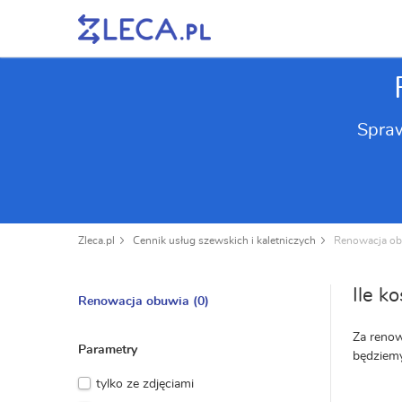
Spraw
Zleca.pl
Cennik usług szewskich i kaletniczych
Renowacja o
Ile k
Renowacja obuwia
(0)
Za renow
Parametry
będziemy
tylko ze zdjęciami