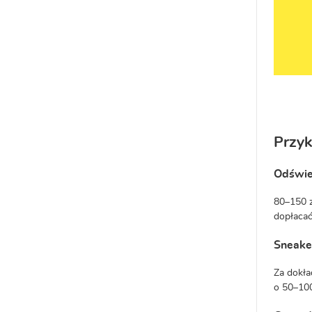
Przy
Odświe
80–150 z
dopłacać
Sneake
Za dokła
o 50–100