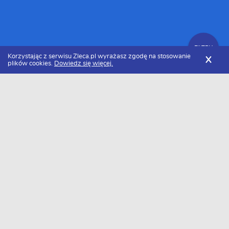
FILTRY
Korzystając z serwisu Zleca.pl wyrażasz zgodę na stosowanie
X
plików cookies.
Dowiedz się więcej.
Zleca.pl
Cennik sprzątania
Sprzątanie biura
FILTRY
Ile kosztuje sprzątanie biura w 2026 roku?
Za sprzątanie biura zapłacimy około 9 zł/m2. Należy pamiętać, że
cena może się różnić w zależności od rejonu. Minimalna kwota jaką
będziemy musieli zapłacić to około 7 zł/m2, a maksymalna 12
zł/m2.