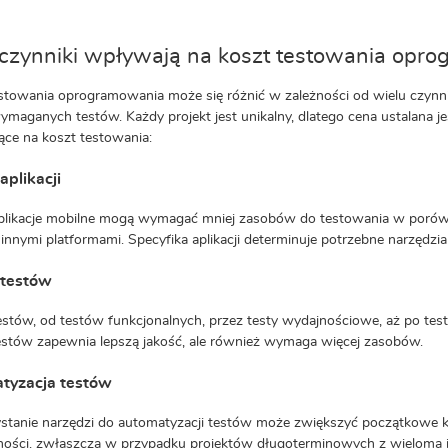
 czynniki wpływają na koszt testowania opr
stowania oprogramowania może się różnić w zależności od wielu czynnikó
ymaganych testów. Każdy projekt jest unikalny, dlatego cena ustalana 
ce na koszt testowania:
aplikacji
plikacje mobilne mogą wymagać mniej zasobów do testowania w porówn
innymi platformami. Specyfika aplikacji determinuje potrzebne narzędzia 
 testów
estów, od testów funkcjonalnych, przez testy wydajnościowe, aż po te
estów zapewnia lepszą jakość, ale również wymaga więcej zasobów.
tyzacja testów
tanie narzędzi do automatyzacji testów może zwiększyć początkowe ko
ości, zwłaszcza w przypadku projektów długoterminowych z wieloma it