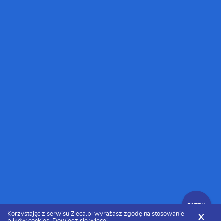
FILTRY
Korzystając z serwisu Zleca.pl wyrażasz zgodę na stosowanie
X
plików cookies.
Dowiedz się więcej.