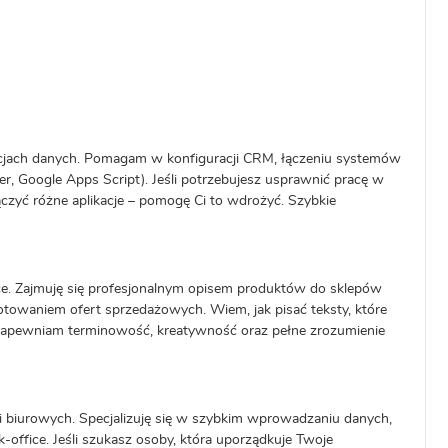
racjach danych. Pomagam w konfiguracji CRM, łączeniu systemów
r, Google Apps Script). Jeśli potrzebujesz usprawnić pracę w
łączyć różne aplikacje – pomogę Ci to wdrożyć. Szybkie
ce. Zajmuję się profesjonalnym opisem produktów do sklepów
otowaniem ofert sprzedażowych. Wiem, jak pisać teksty, które
 Zapewniam terminowość, kreatywność oraz pełne zrozumienie
i biurowych. Specjalizuję się w szybkim wprowadzaniu danych,
-office. Jeśli szukasz osoby, która uporządkuje Twoje