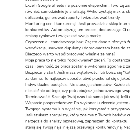
Excel i Google Sheets na poziomie eksperckim: Tworzę za
również samodzielnie je analizują. Wykorzystuję makra,
obliczenia, generować raporty i wizualizować trendy.
Monitoring cen i konkurencji: Jeśli prowadzisz sklep inter
konkurentów. Automatyzuję ten proces, dostarczając Ci 
zmiany rynkowe i zwiększać swoją marżę.
Czyszczenie i standaryzacja baz: Często dane z różnych 
weryfikację, usuwam duplikaty i doprowadzam bazę do st
Dlaczego warto współpracować właśnie ze mną?
Moja praca to nie tylko "odklikiwanie" zadań. To dostarcz
czas i pewność, że praca zostanie wykonana zgodnie z zał
Bezpieczny start: Jeśli masz wątpliwości lub boisz się "k
za darmo. To najlepszy sposób, abyś przekonał się o jako
Indywidualne podejście: Nie stosuję schematów. Każde zl
niezależnie od tego, czy potrzebujesz jednorazowego wsp
Terminowość: Szanuję Twój czas tak samo jak swój. Jeśli d
Wsparcie posprzedażowe: Po wykonaniu zlecenia jestem
Twojego systemu lub wyjaśnię, jak korzystać z przygotow
Jeśli szukasz specjalisty, który zdejmie z Twoich barków c
narzędzia do analizy biznesowej, zapraszam do kontaktu
staną się Twoją najsilniejszą przewagą konkurencyjną. 