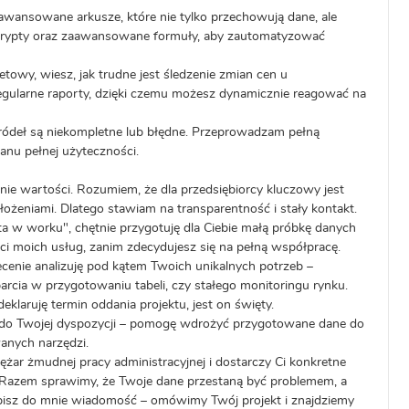
awansowane arkusze, które nie tylko przechowują dane, ale
 skrypty oraz zaawansowane formuły, aby zautomatyzować
netowy, wiesz, jak trudne jest śledzenie zmian cen u
regularne raporty, dzięki czemu możesz dynamicznie reagować na
źródeł są niekompletne lub błędne. Przeprowadzam pełną
anu pełnej użyteczności.
anie wartości. Rozumiem, że dla przedsiębiorcy kluczowy jest
ożeniami. Dlatego stawiam na transparentność i stały kontakt.
ota w worku", chętnie przygotuję dla Ciebie małą próbkę danych
ści moich usług, zanim zdecydujesz się na pełną współpracę.
ecenie analizuję pod kątem Twoich unikalnych potrzeb –
arcia w przygotowaniu tabeli, czy stałego monitoringu rynku.
eklaruję termin oddania projektu, jest on święty.
 do Twojej dyspozycji – pomogę wdrożyć przygotowane dane do
anych narzędzi.
iężar żmudnej pracy administracyjnej i dostarczy Ci konkretne
. Razem sprawimy, że Twoje dane przestaną być problemem, a
Napisz do mnie wiadomość – omówimy Twój projekt i znajdziemy