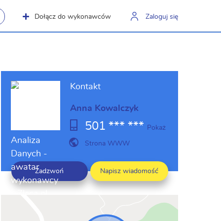
Dołącz do wykonawców
Zaloguj się
Kontakt
Anna Kowalczyk
501 *** ***
Pokaż
Strona WWW
Zadzwoń
Napisz wiadomość