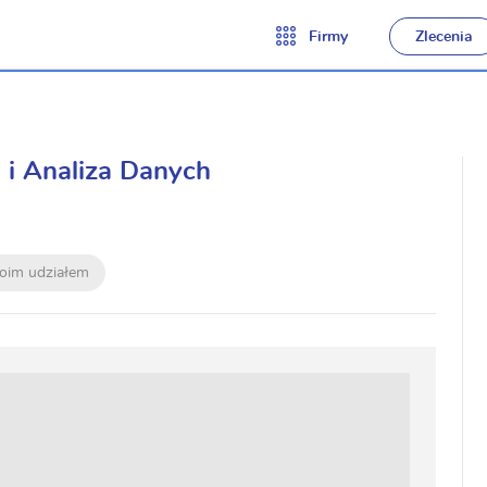
Firmy
Zlecenia
 i Analiza Danych
moim udziałem