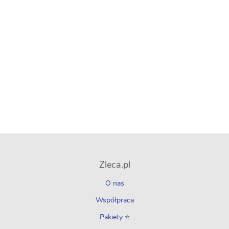
Zleca.pl
O nas
Współpraca
Pakiety ⭐