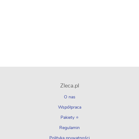
Zleca.pl
O nas
Współpraca
Pakiety ⭐
Regulamin
Polityka prywatności