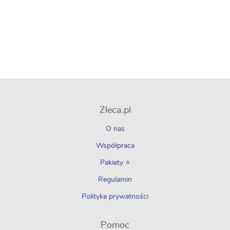
Zleca.pl
O nas
Współpraca
Pakiety ⭐
Regulamin
Polityka prywatności
Pomoc