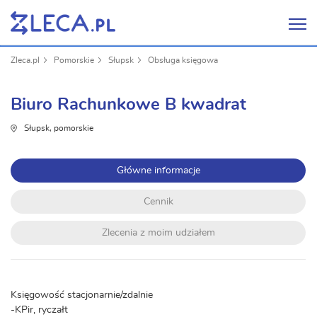
Zleca.pl
Pomorskie
Słupsk
Obsługa księgowa
Biuro Rachunkowe B kwadrat
Słupsk, pomorskie
Główne informacje
Cennik
Zlecenia z moim udziałem
Księgowość stacjonarnie/zdalnie
-KPir, ryczałt