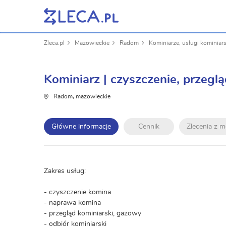
Zleca.pl
Mazowieckie
Radom
Kominiarze, usługi kominiars
Kominiarz | czyszczenie, przegl
Radom, mazowieckie
Główne informacje
Cennik
Zlecenia z 
Zakres usług:
- czyszczenie komina
- naprawa komina
- przegląd kominiarski, gazowy
- odbiór kominiarski