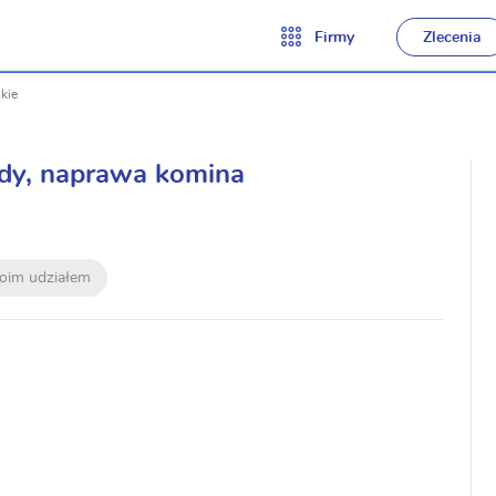
Firmy
Zlecenia
kie
ądy, naprawa komina
moim udziałem