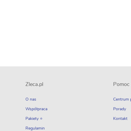
Zleca.pl
Pomoc
O nas
Centrum
Współpraca
Porady
Pakiety ⭐
Kontakt
Regulamin