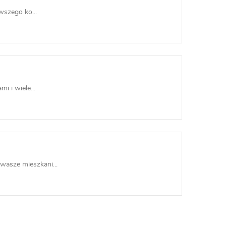
wszego ko...
 i wiele...
asze mieszkani...