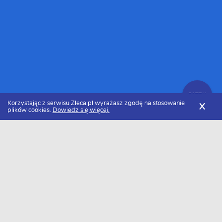
FILTRY
Korzystając z serwisu Zleca.pl wyrażasz zgodę na stosowanie
X
plików cookies.
Dowiedz się więcej.
Zleca.pl
Cennik opieki nad zwierzętami
Karmienie zwierząt domowych
FILTRY
Ile kosztuje karmienie zwierząt
domowych w 2026 roku?