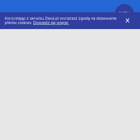
FILTRY
Korzystając z serwisu Zleca.pl wyrażasz zgodę na stosowanie
X
plików cookies.
Dowiedz się więcej.
Zleca.pl
Opiekunowie zwierząt, usługi opieki nad zwierzętami
FILTRY
Opiekunowie zwierząt - Ranking 2026
Usługi opieki nad zwierzętami
Adam M-ski
Dzień dobry. Jestem z zawodu i powołania
stolarzem z zamiłowania ogrodnikiem, złota
rączka w budownictwie i majsterkowaniu ale
Szczecin
posiadam też wiele inny...