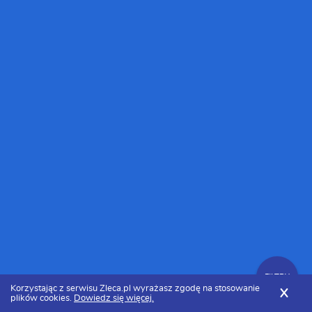
FILTRY
Korzystając z serwisu Zleca.pl wyrażasz zgodę na stosowanie
X
plików cookies.
Dowiedz się więcej.