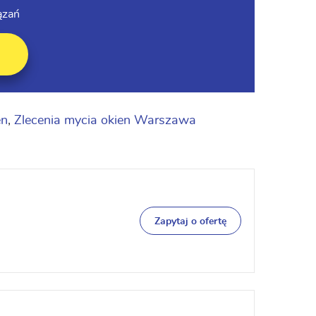
ązań
en
,
Zlecenia mycia okien Warszawa
Zapytaj o ofertę