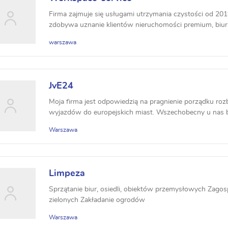
Firma zajmuje się usługami utrzymania czystości od 20
zdobywa uznanie klientów nieruchomości premium, biur co
warszawa
JvE24
Moja firma jest odpowiedzią na pragnienie porządku ro
wyjazdów do europejskich miast. Wszechobecny u nas br
Warszawa
Limpeza
Sprzątanie biur, osiedli, obiektów przemysłowych Zag
zielonych Zakładanie ogrodów
Warszawa