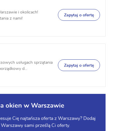
rszawie i okolicach!
Zapytaj o ofertę
tania z nami!
leksowych usługach sprzątania
Zapytaj o ofertę
porządkowy d...
cia okien w Warszawie
esuje Cię najtańsza oferta z Warszawy? Dodaj
 z Warszawy sami prześlą Ci oferty.