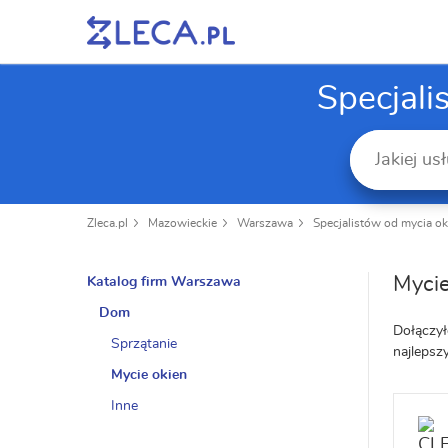
Specjal
Zleca.pl
Mazowieckie
Warszawa
Specjalistów od mycia ok
Myci
Katalog firm Warszawa
Dom
Dołączył
Sprzątanie
najleps
Mycie okien
Inne