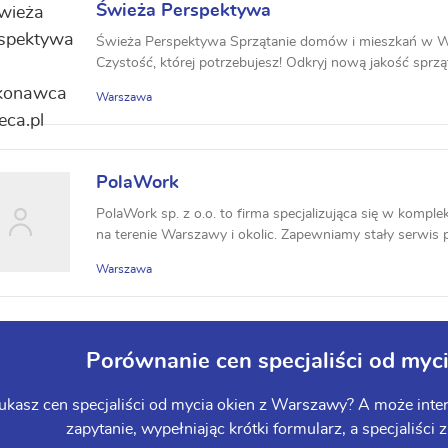
Świeża Perspektywa
Świeża Perspektywa Sprzątanie domów i mieszkań w Wa
Czystość, której potrzebujesz! Odkryj nową jakość sprzą
Warszawa
PolaWork
PolaWork sp. z o.o. to firma specjalizująca się w komp
na terenie Warszawy i okolic. Zapewniamy stały serwis 
Warszawa
Porównanie cen specjaliści od my
ukasz cen specjaliści od mycia okien z Warszawy? A może inter
zapytanie, wypełniając krótki formularz, a specjaliści