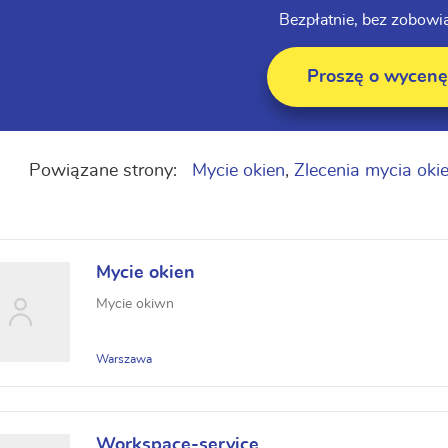
Bezpłatnie, bez zobowi
Proszę o wycenę
Powiązane strony:
Mycie okien
,
Zlecenia mycia oki
Mycie okien
Mycie okiwn
Warszawa
Workspace-service