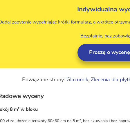
Indywidualna wy
Dodaj zapytanie wypełniając krótki formularz, a wkrótce otrzym
Bezpłatnie, bez zobowią
Proszę o wycenę
Powiązane strony:
Glazurnik
,
Zlecenia dla płyt
kładowe wyceny
okój 8 m² w bloku
0 zł za ułożenie terakoty 60×60 cm na 8 m², bez skuwania i bez napra