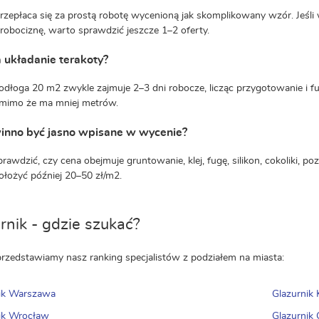
rzepłaca się za prostą robotę wycenioną jak skomplikowany wzór. Jeśli
robociznę, warto sprawdzić jeszcze 1–2 oferty.
a układanie terakoty?
odłoga 20 m2 zwykle zajmuje 2–3 dni robocze, licząc przygotowanie i fu
 mimo że ma mniej metrów.
inno być jasno wpisane w wycenie?
rawdzić, czy cena obejmuje gruntowanie, klej, fugę, silikon, cokoliki, po
dołożyć później 20–50 zł/m2.
rnik - gdzie szukać?
przedstawiamy nasz ranking specjalistów z podziałem na miasta:
ik Warszawa
Glazurnik
ik Wrocław
Glazurnik