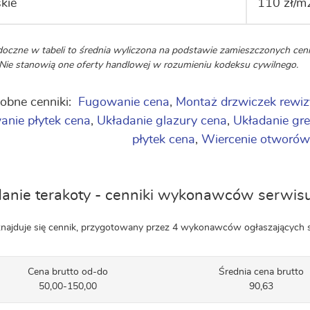
kie
110 zł/m
oczne w tabeli to średnia wyliczona na podstawie zamieszczonych c
. Nie stanowią one oferty handlowej w rozumieniu kodeksu cywilnego.
obne cenniki:
Fugowanie cena
,
Montaż drzwiczek rewiz
anie płytek cena
,
Układanie glazury cena
,
Układanie gr
płytek cena
,
Wiercenie otworów
anie terakoty - cenniki wykonawców serwisu
znajduje się cennik, przygotowany przez 4 wykonawców ogłaszających 
Cena brutto od-do
Średnia cena brutto
50,00-150,00
90,63