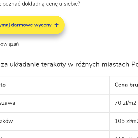
 poznać dokładną cenę u siebie?
zymaj darmowe wyceny
bowiązań
za układanie terakoty w różnych miastach Po
to
Cena bru
szawa
70 zł/m2
szków
105 zł/m