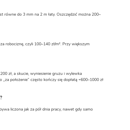
jest równe do 3 mm na 2 m łaty. Oszczędzić można 200–
za robociznę, czyli 100–140 zł/m². Przy większym
00 zł, a skucie, wyniesienie gruzu i wylewka
 „za położenie” często kończy się dopłatą +600–1000 zł
?
bywa liczona jak za pół dnia pracy, nawet gdy samo