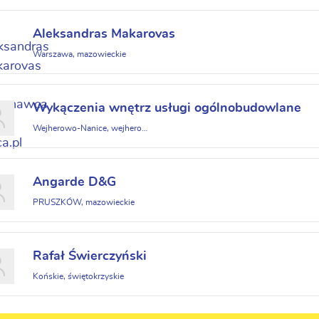
Aleksandras Makarovas
Warszawa, mazowieckie
Wykączenia wnętrz usługi ogólnobudowlane
Wejherowo-Nanice, wejherowski, Pomorskie, pomorskie
Angarde D&G
PRUSZKÓW, mazowieckie
Rafał Świerczyński
Końskie, świętokrzyskie