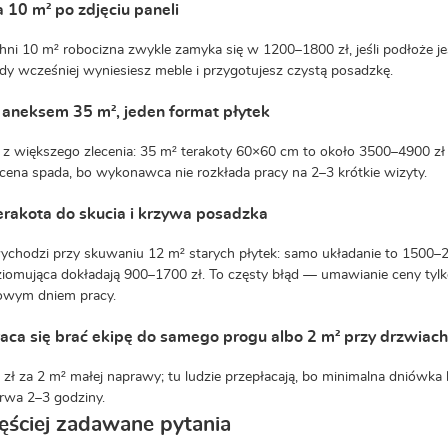
 10 m² po zdjęciu paneli
hni 10 m² robocizna zwykle zamyka się w 1200–1800 zł, jeśli podłoże 
gdy wcześniej wyniesiesz meble i przygotujesz czystą posadzkę.
 aneksem 35 m², jeden format płytek
 z większego zlecenia: 35 m² terakoty 60×60 cm to około 3500–4900 zł 
 cena spada, bo wykonawca nie rozkłada pracy na 2–3 krótkie wizyty.
erakota do skucia i krzywa posadzka
ychodzi przy skuwaniu 12 m² starych płytek: samo układanie to 1500–22
omująca dokładają 900–1700 zł. To częsty błąd — umawianie ceny tylko
owym dniem pracy.
aca się brać ekipę do samego progu albo 2 m² przy drzwiach
zł za 2 m² małej naprawy; tu ludzie przepłacają, bo minimalna dniówka 
 trwa 2–3 godziny.
ęściej zadawane pytania