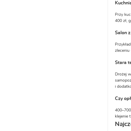
Kuchnia
Przy kuc
400 zł, 
Salon z
Przykład
zleceniu
Stara t
Drożej w
samopozi
i dodatk
Czy opł
400–700 
klejenie
Najcz