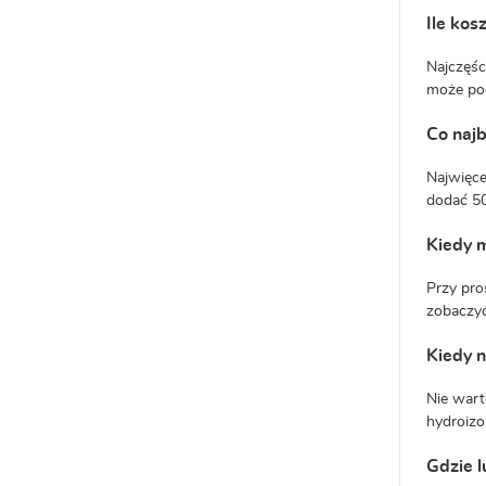
Ile kos
Najczęśc
może pod
Co najb
Najwięce
dodać 5
Kiedy 
Przy pro
zobaczyć
Kiedy 
Nie wart
hydroizo
Gdzie l