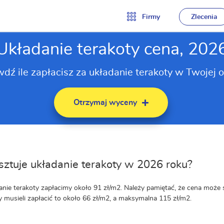
Firmy
Zlecenia
Układanie terakoty cena, 202
dź ile zapłacisz za układanie terakoty w Twojej o
Otrzymaj wyceny
osztuje układanie terakoty w 2026 roku?
anie terakoty zapłacimy około 91 zł/m2. Należy pamiętać, że cena może 
 musieli zapłacić to około 66 zł/m2, a maksymalna 115 zł/m2.