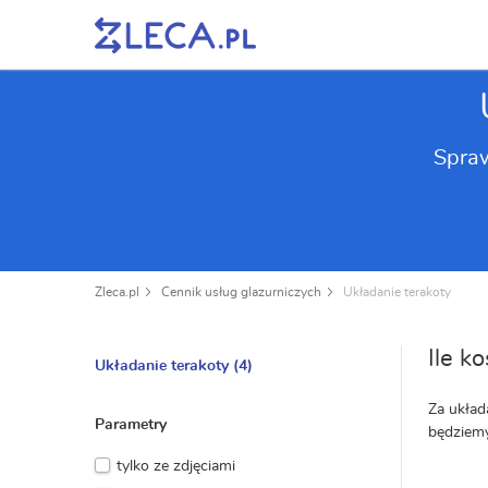
Spraw
Zleca.pl
Cennik usług glazurniczych
Układanie terakoty
Ile k
Układanie terakoty
(4)
Za układ
Parametry
będziemy
tylko ze zdjęciami