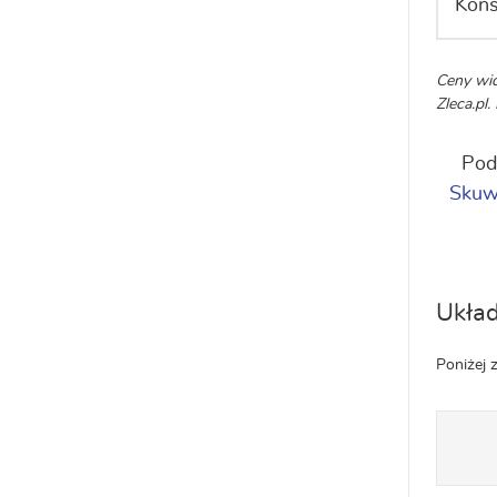
Końs
Ceny wid
Zleca.pl
Pod
Skuw
Układ
Poniżej 