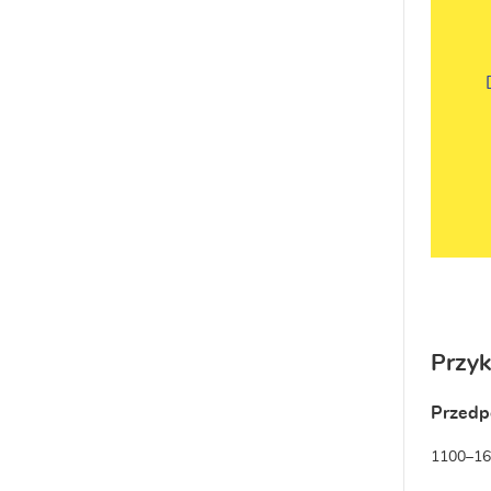
Przy
Przedp
1100–160