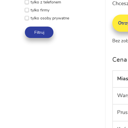
tylko z telefonem
Chcesz
tylko firmy
tylko osoby prywatne
Otr
Filtruj
Bez zo
Cena 
Mias
War
Pru