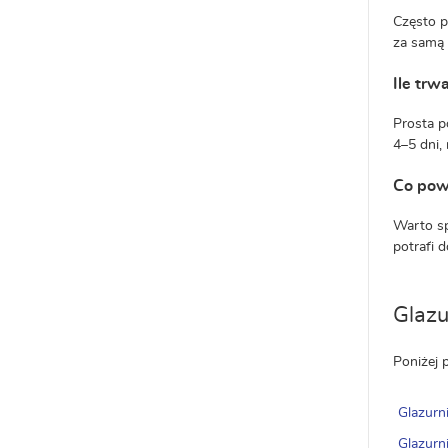
Często p
za samą 
Ile trw
Prosta p
4–5 dni,
Co pow
Warto sp
potrafi 
Glazu
Poniżej 
Glazurn
Glazurn