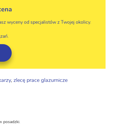
cena
asz wyceny od specjalistów z Twojej okolicy.
zań.
karzy
,
zlecę prace glazurnicze
w posadzki.