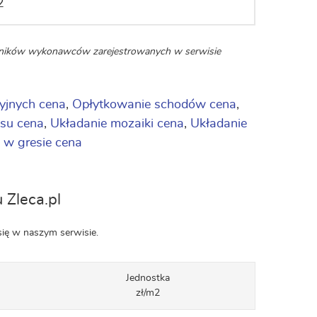
2
enników wykonawców zarejestrowanych w serwisie
yjnych cena
,
Opłytkowanie schodów cena
,
esu cena
,
Układanie mozaiki cena
,
Układanie
 w gresie cena
 Zleca.pl
się w naszym serwisie.
Jednostka
zł/m2