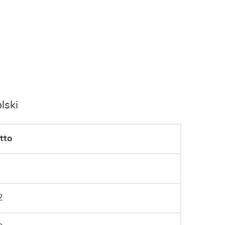
lski
tto
2