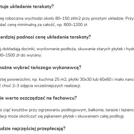
ztuje układanie terakoty?
iej robocizna wychodzi około 80–150 zł/m2 przy prostym układzie. Przy
ać cenę minimalną za całość, np. 800–1200 zł.
ardziej podnosi cenę układania terakoty?
j dokładają docinki, wyrównanie podłoża, skuwanie starych płytek i h
00–1500 zł do wyceny.
można wybrać tańszego wykonawcę?
stej powierzchni, np. kuchnia 25 m2, płytki 30x30 lub 60x60 i mało nar
 choć 2–3 zdjęcia wcześniejszych realizacji.
nie warto oszczędzać na fachowcu?
o ciąć kosztów przy ogrzewaniu podłogowym, balkonie, tarasie i łazienc
lacji może skończyć się pękaniem płytek i skuwaniem całej podłogi.
udzie najczęściej przepłacają?