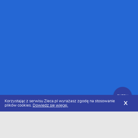
FILTRY
Korzystając z serwisu Zleca.pl wyrażasz zgodę na stosowanie
X
plików cookies.
Dowiedz się więcej.
Zleca.pl
Śląskie
Katowice
Glazurnicy