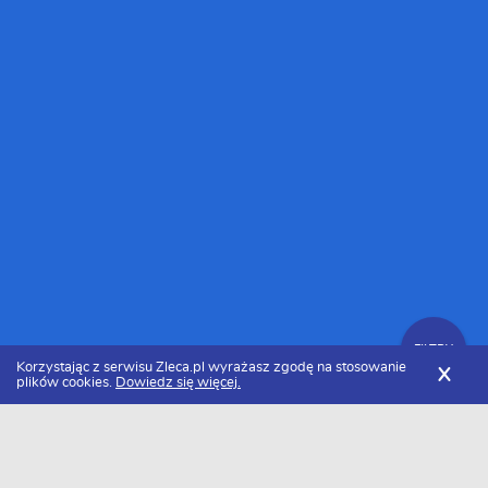
FILTRY
Korzystając z serwisu Zleca.pl wyrażasz zgodę na stosowanie
X
plików cookies.
Dowiedz się więcej.
Zleca.pl
Cennik sufitów