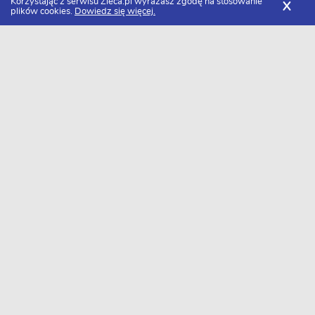
Korzystając z serwisu Zleca.pl wyrażasz zgodę na stosowanie
X
plików cookies.
Dowiedz się więcej.
Zleca.pl
Lubelskie
Chełm