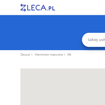
Zleca.pl
Warmińsko-mazurskie
Ełk