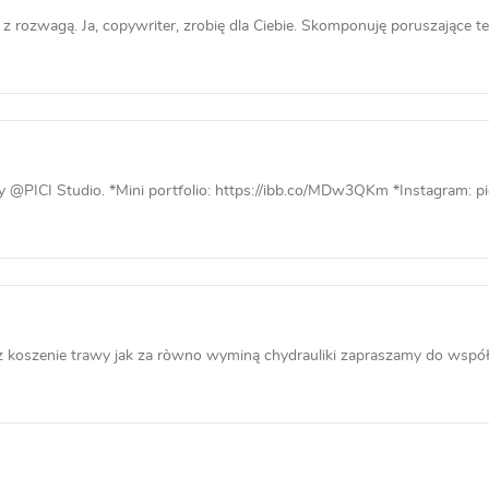
 rozwagą. Ja, copywriter, zrobię dla Ciebie. Skomponuję poruszające teks
y @PICI Studio. *Mini portfolio: https://ibb.co/MDw3QKm *Instagram: pic
z koszenie trawy jak za ròwno wyminą chydrauliki zapraszamy do wspó