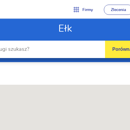
Firmy
Zlecenia
Ełk
Porówna