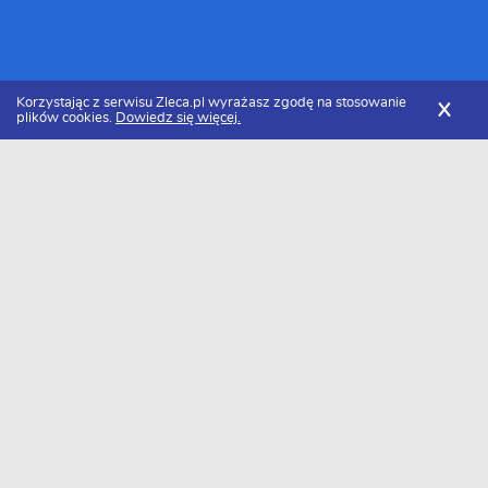
Korzystając z serwisu Zleca.pl wyrażasz zgodę na stosowanie
X
plików cookies.
Dowiedz się więcej.
Zleca.pl
Kujawsko-pomorskie
Grudziądz