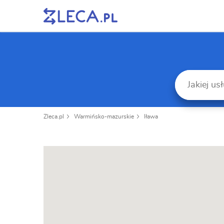
Zleca.pl
Warmińsko-mazurskie
Iława