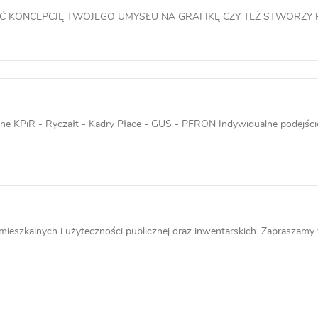
ŚĆ KONCEPCJĘ TWOJEGO UMYSŁU NA GRAFIKĘ CZY TEŻ STWORZY P
e KPiR - Ryczałt - Kadry Płace - GUS - PFRON Indywidualne podejście 
zkalnych i użyteczności publicznej oraz inwentarskich. Zapraszamy w