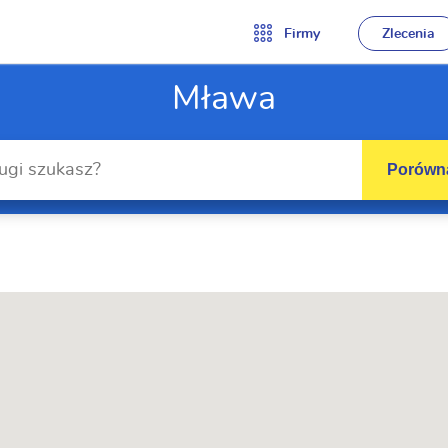
Firmy
Zlecenia
Mława
Porówna