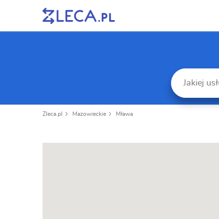
Zleca.pl
Mazowieckie
Mława