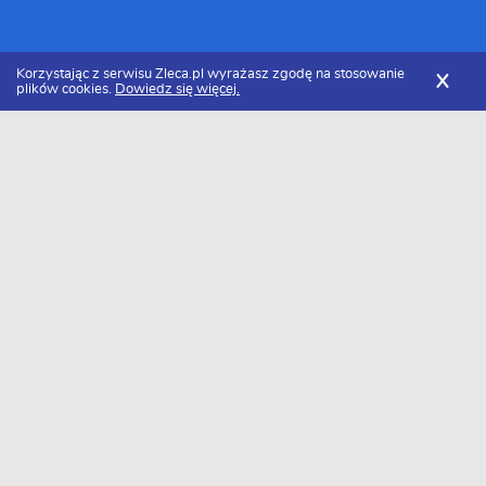
Korzystając z serwisu Zleca.pl wyrażasz zgodę na stosowanie
X
plików cookies.
Dowiedz się więcej.
Zleca.pl
Małopolskie
Nowy Sącz