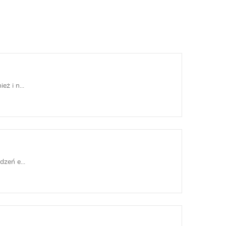
ż i n...
zeń e...