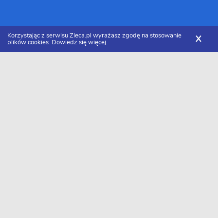
Korzystając z serwisu Zleca.pl wyrażasz zgodę na stosowanie
X
plików cookies.
Dowiedz się więcej.
Zleca.pl
Mazowieckie
Ostrołęka