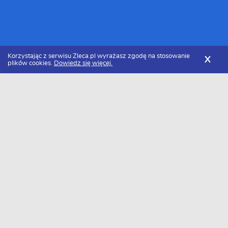
Korzystając z serwisu Zleca.pl wyrażasz zgodę na stosowanie
X
plików cookies.
Dowiedz się więcej.
Zleca.pl
Podkarpackie
Największe miasta w
Podkarpackie
Rzeszów
Mielec
Dębica