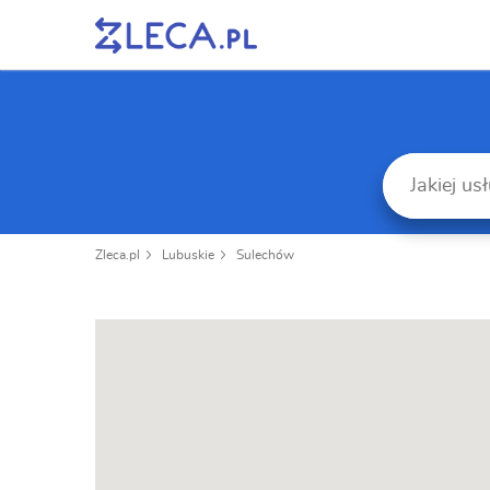
Zleca.pl
Lubuskie
Sulechów