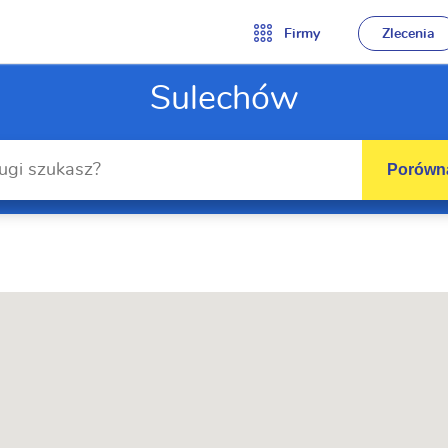
Firmy
Zlecenia
Sulechów
Porówna