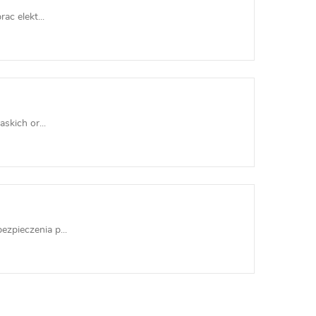
c elekt...
skich or...
zpieczenia p...