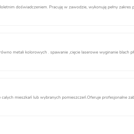
oletnim doświadczeniem. Pracuję w zawodzie, wykonuję pełny zakres pra
wno metali kolorowych . spawanie ,cięcie laserowe wyginanie blach pła
alych mieszkań lub wybranych pomieszczeń.Oferuje profesjonalne zabe