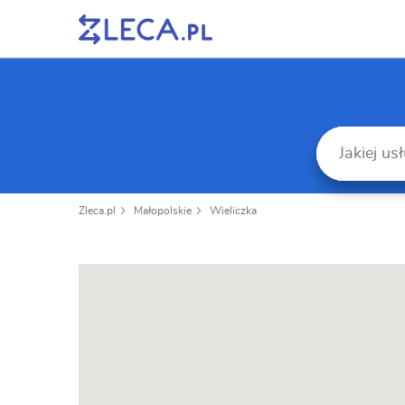
Zleca.pl
Małopolskie
Wieliczka