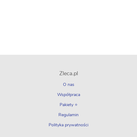
Zleca.pl
O nas
Współpraca
Pakiety ⭐
Regulamin
Polityka prywatności