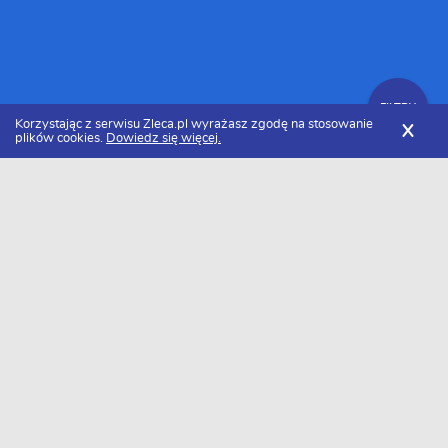
FILTRY
Korzystając z serwisu Zleca.pl wyrażasz zgodę na stosowanie
X
plików cookies.
Dowiedz się więcej.
Zleca.pl
Zachodniopomorskie
Szczecin
Firmy transportowe
FILTRY
Firma transportowa Szczecin - Ranking
2026
Dołączyło do nas już 10 firm transportowych ze Szczecina.
Wybierz spośród profili kandydatów najlepszego wykonawcę. Oto
ranking najlepsze firmy transportowe ze Szczecina w 2026 roku.