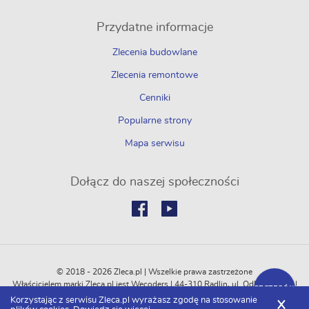
Przydatne informacje
Zlecenia budowlane
Zlecenia remontowe
Cenniki
Popularne strony
Mapa serwisu
Dołącz do naszej społeczności
© 2018 - 2026 Zleca.pl | Wszelkie prawa zastrzeżone
Właścicielem marki Zleca.pl jest Wecoders | 44-310 Radlin, ul. Odległa 114C |
SZCZEGÓŁY
REGON: 364774751 | NIP: 6472500747
Korzystając z serwisu Zleca.pl wyrażasz zgodę na stosowanie
X