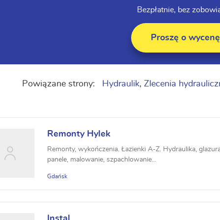
Bezpłatnie, bez zobowi
Proszę o wycenę
Powiązane strony:
Hydraulik
,
Zlecenia hydraulicz
Remonty Hylek
Remonty, wykończenia. Łazienki A-Z. Hydraulika, glazura ,
panele, malowanie, szpachlowanie...
Gdańsk
Instal