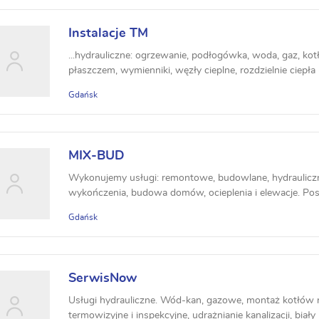
Instalacje TM
...hydrauliczne: ogrzewanie, podłogówka, woda, gaz, kot
płaszczem, wymienniki, węzły cieplne, rozdzielnie ciepła - 
Gdańsk
MIX-BUD
Wykonujemy usługi: remontowe, budowlane, hydrauliczne,
wykończenia, budowa domów, ocieplenia i elewacje. Posi
Gdańsk
SerwisNow
Usługi hydrauliczne. Wód-kan, gazowe, montaż kotłów na
termowizyjne i inspekcyjne, udrażnianie kanalizacji, biał