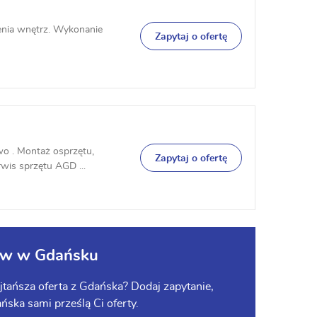
zenia wnętrz. Wykonanie
Zapytaj o ofertę
wo . Montaż osprzętu,
Zapytaj o ofertę
rwis sprzętu AGD ...
ów w Gdańsku
tańsza oferta z Gdańska? Dodaj zapytanie,
ańska sami prześlą Ci oferty.