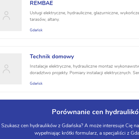
REMBAE
Usługi elektryczne, hydrauliczne, glazurniczne, wykońc
tarasów, altany.
Gdańsk
Technik domowy
Instalacje elektryczne, hydrauliczne montaż wykonawst
doradztwo projekty. Pomiary instalacji elektrycznych. Se
Gdańsk
Porównanie cen hydraulik
Szukasz cen hydraulików z Gdańska? A może interesuje Cię naj
wypełniając krótki formularz, a specjaliści z Gd