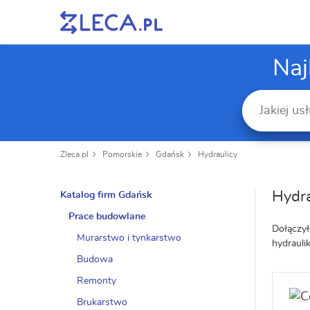
Naj
Zleca.pl
Pomorskie
Gdańsk
Hydraulicy
Hydra
Katalog firm Gdańsk
Prace budowlane
Dołączył
Murarstwo i tynkarstwo
hydrauli
Budowa
Remonty
Brukarstwo