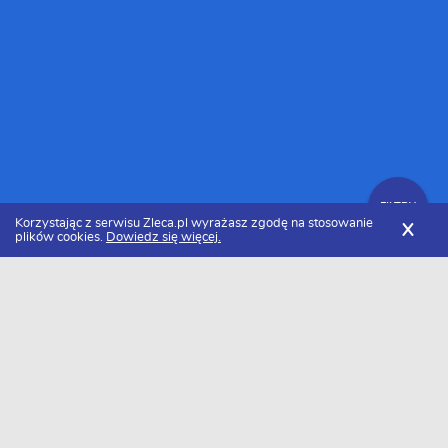
FILTRY
Korzystając z serwisu Zleca.pl wyrażasz zgodę na stosowanie
X
plików cookies.
Dowiedz się więcej.
Zleca.pl
Pomorskie
Gdańsk
Murarze i tynkarze
FILTRY
Murarze i tynkarze Gdańsk - Ranking
2026