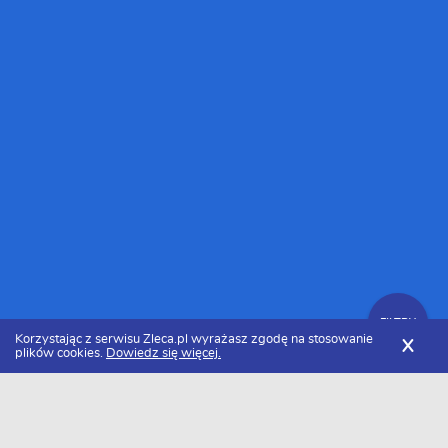
FILTRY
Korzystając z serwisu Zleca.pl wyrażasz zgodę na stosowanie
X
plików cookies.
Dowiedz się więcej.
Zleca.pl
Dolnośląskie
Wrocław
Murarze i tynkarze