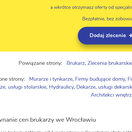
a wkrótce otrzymasz oferty od specjali
Bezpłatnie, bez zobowi
Dodaj zlecenie
Powiązane strony:
Brukarz
,
Zlecenia brukarski
ne strony:
Murarze i tynkarze
,
Firmy budujące domy
,
F
ze, usługi stolarskie
,
Hydraulicy
,
Dekarze, usługi dekarsk
Architekci wnętrz
nanie cen brukarzy we Wrocławiu