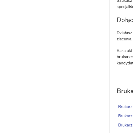
Szukasz 
specjaliś
Dołąc
Działasz
zlecenia.
Baza akt
brukarze
kandydat
Bruka
Brukar
Brukarz
Brukarz