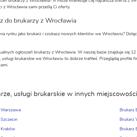
cen brukarzy z Wrocławia? A może interesuje Cię najtańsza oferta z Wro
ci z Wrocławia sami prześlą Ci oferty.
z do brukarzy z Wrocławia
 na rynku jako brukarz i szukasz nowych klientów we Wrocławiu? Dołąc
ualnych ogłoszeń brukarzy z Wrocławia. W naszej bazie znajduje się 12
, usługi brukarskie we Wrocławiu to dobrze trafiłeś. Przeglądaj profile f
ami.
rze, usługi brukarskie w innych miejscowośc
z Warszawa
Brukarz 
 Szczecin
Brukarz
 Kraków
Brukarz 