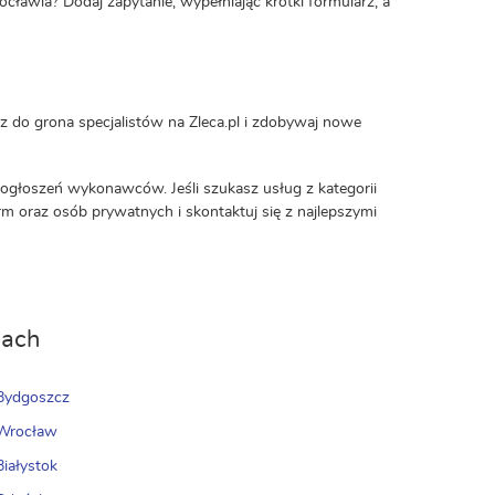
cławia? Dodaj zapytanie, wypełniając krótki formularz, a
z do grona specjalistów na Zleca.pl i zdobywaj nowe
 ogłoszeń wykonawców. Jeśli szukasz usług z kategorii
irm oraz osób prywatnych i skontaktuj się z najlepszymi
iach
Bydgoszcz
 Wrocław
Białystok