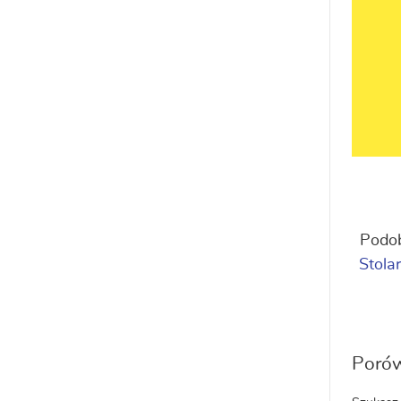
Podob
Stolar
Porów