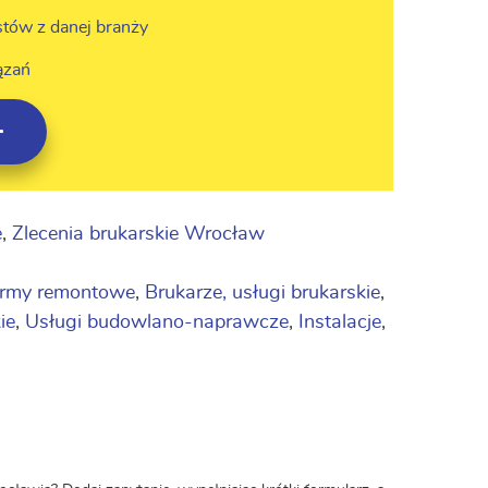
stów z danej branży
ązań
e
,
Zlecenia brukarskie Wrocław
irmy remontowe
,
Brukarze, usługi brukarskie
,
ie
,
Usługi budowlano-naprawcze
,
Instalacje
,