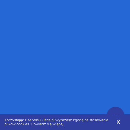
FILTRY
Korzystając z serwisu Zleca.pl wyrażasz zgodę na stosowanie
X
plików cookies.
Dowiedz się więcej.