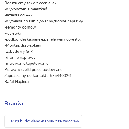
Realizujemy takie zlecenia jak :
-wykonczenia mieszkań
-lazienki od A-Z
-wymiana np kabiny,wanny,drobne naprawy
-remonty domów
-wylewki
-podlogi deska,panele.panele winylowe itp.
-Montaż drzwi,okien
-zabudowy G-K
-dronne naprawy
-malowanie,tapetowanie
Prawo wszelki pracę budowlane.
Zapraszamy do kontaktu 575440026
Rafał Napieraj
Branża
Usługi budowlano-naprawcze Wrocław