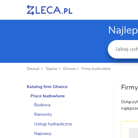
Najle
Zleca.pl
Śląskie
Gliwice
Firmy budowlane
Firmy
Katalog firm Gliwice
Prace budowlane
Dołączył
Budowa
najlepsz
Remonty
Usługi hydrauliczne
Naprawy