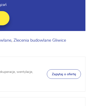
ązań
owlane
,
Zlecenia budowlane Gliwice
ekuperacje, wentylacje,
Zapytaj o ofertę