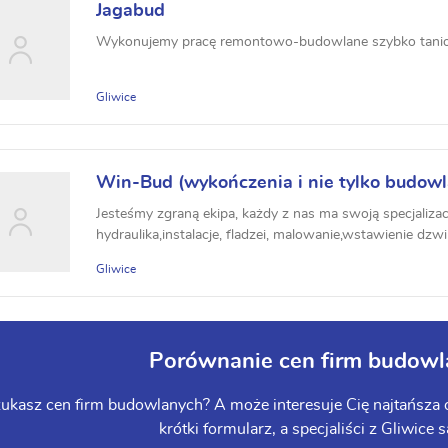
Jagabud
Wykonujemy pracę remontowo-budowlane szybko tanio i
Gliwice
Win-Bud (wykończenia i nie tylko budow
Jesteśmy zgraną ekipa, każdy z nas ma swoją specjaliza
hydraulika,instalacje, fladzei, malowanie,wstawienie dzw
...
Gliwice
Porównanie cen firm budowl
ukasz cen firm budowlanych? A może interesuje Cię najtańsza o
krótki formularz, a specjaliści z Gliwice s