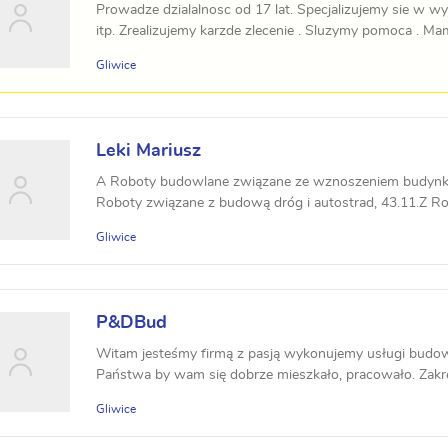
Prowadze dzialalnosc od 17 lat. Specjalizujemy sie w
itp. Zrealizujemy karzde zlecenie . Sluzymy pomoca . M
Gliwice
Leki Mariusz
A Roboty budowlane związane ze wznoszeniem budynkó
Roboty związane z budową dróg i autostrad, 43.11.Z Rozb
Gliwice
P&DBud
Witam jesteśmy firmą z pasją wykonujemy usługi budow
Państwa by wam się dobrze mieszkało, pracowało. Zakres 
Gliwice