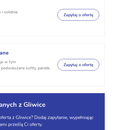
 solidnie
Zapytaj o ofertę
lane
cje w tym
Zapytaj o ofertę
i podwieszane sufity, panele,
anych z Gliwice
ferta z Gliwice? Dodaj zapytanie, wypełniając
ami prześlą Ci oferty.