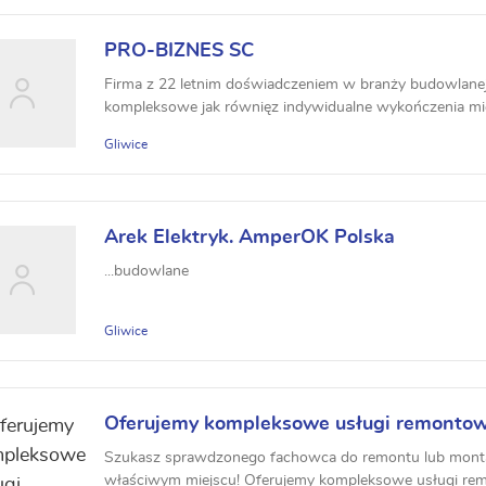
PRO-BIZNES SC
Firma z 22 letnim doświadczeniem w branży budowlane
kompleksowe jak równięz indywidualne wykończenia mi
Gliwice
Arek Elektryk. AmperOK Polska
...budowlane
Gliwice
Oferujemy kompleksowe usługi remonto
oraz profesjonalny montaż mebli. Fedak 
Szukasz sprawdzonego fachowca do remontu lub monta
właściwym miejscu! Oferujemy kompleksowe usługi r