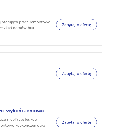
j oferująca prace remontowe
Zapytaj o ofertę
eszkań domów biur...
Zapytaj o ofertę
wo-wykończeniowe
Bud Serwis
żu mebli? Jesteś we
Zapytaj o ofertę
emontowo-wykończeniowe