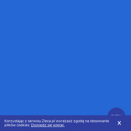
FILTRY
Korzystając z serwisu Zleca.pl wyrażasz zgodę na stosowanie
X
plików cookies.
Dowiedz się więcej.