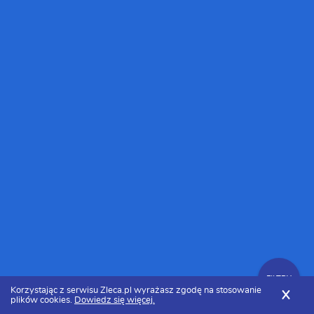
FILTRY
Korzystając z serwisu Zleca.pl wyrażasz zgodę na stosowanie
X
plików cookies.
Dowiedz się więcej.