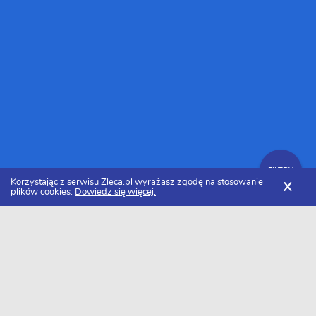
FILTRY
Korzystając z serwisu Zleca.pl wyrażasz zgodę na stosowanie
X
plików cookies.
Dowiedz się więcej.
Zleca.pl
Dolnośląskie
Wrocław
Firmy budowlane
Zlecenia budowlane
FILTRY
Data dodania