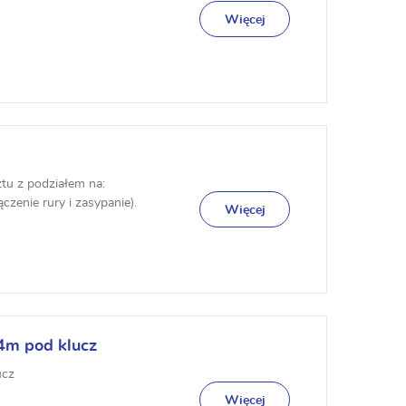
Więcej
u z podziałem na:
czenie rury i zasypanie).
Więcej
4m pod klucz
ucz
Więcej