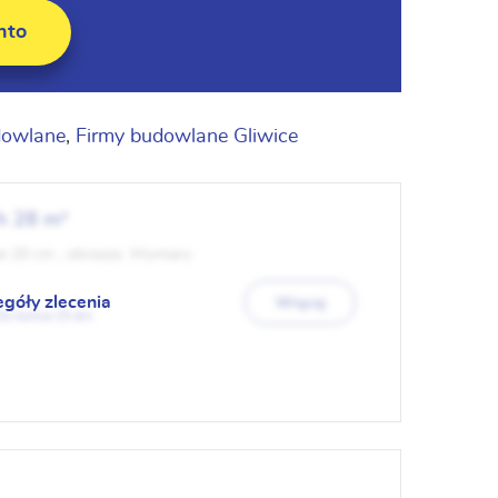
nto
dowlane
,
Firmy budowlane Gliwice
h 28 m²
e 20 cm , obrzeża. Wymiary
egóły zlecenia
Więcej
15