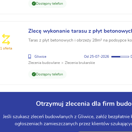
Dostępny telefon
Zlecę wykonanie tarasu z płyt betonowy
Taras z plyt betonowych i obrzeży 28m² na podsypce k
1 oferta
Gliwice
25-07-2026
Zlecenia budowlane
Zlecenia brukarskie
Dostępny telefon
Otrzymuj zlecenia dla firm bud
Jeśli szukasz zleceń budowlanych z Gliwice, załóż bezpłatni
ogłoszeniach zamieszczanych przez klientów szukających