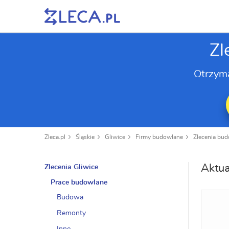
Zl
Otrzym
Zleca.pl
Śląskie
Gliwice
Firmy budowlane
Zlecenia bu
Aktua
Zlecenia Gliwice
Prace budowlane
Budowa
Remonty