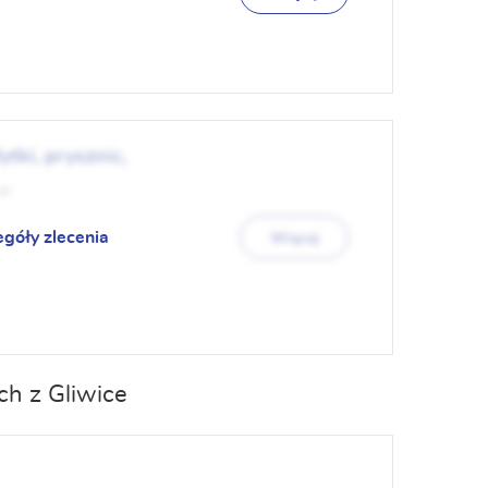
tki, prysznic,
ur
egóły zlecenia
Więcej
h z Gliwice