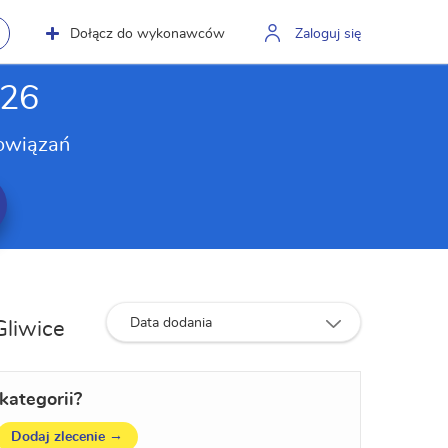
Dołącz do wykonawców
Zaloguj się
026
owiązań
Data dodania
Gliwice
kategorii?
→
Dodaj zlecenie