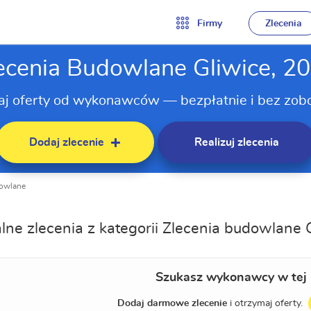
Firmy
Zlecenia
ecenia Budowlane Gliwice, 2
aj oferty od wykonawców — bezpłatnie i bez zob
Dodaj zlecenie
Realizuj zlecenia
dowlane
lne zlecenia z kategorii Zlecenia budowlane 
Szukasz wykonawcy w tej 
Dodaj darmowe zlecenie
i otrzymaj oferty.