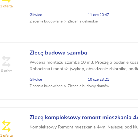
1 oferta
Gliwice
11 cze 20:47
Zlecenia budowlane
Zlecenia dekarskie
Zlecę budowa szamba
Wycena montażu szamba 10 m3. Proszę o podanie koszt
Robocizna i montaż: (wykop, obsadzenie zbiornika, podłą
0 ofert
Transport i wynajem dźwigu: Materiały dodatkowe:
Gliwice
10 cze 23:21
Zlecenia budowlane
Zlecenia budowy domów
Zlecę kompleksowy remont mieszkania 4
Kompleksowy Remont mieszkania 44m. Najlepiej pod kl
1 oferta