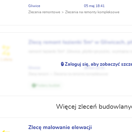
Gliwice
05 maj 18:41
Zlecenia remontowe
Zlecenia na remonty kompleksowe
Zlecę remont łazienki 5m² w Gliwicach, pły
wymiana rur
remont łazienki 5m² ,Gliwice, płytki+prysznic, wymiana r
1 oferta
🔒 Zaloguj się, aby zobaczyć szcz
Gliwice
28 kwi 22:31
Zlecę remont
Zlecenia na remonty kompleksowe
Podany budżet
Więcej zleceń budowlanyc
Zlecę malowanie elewacji