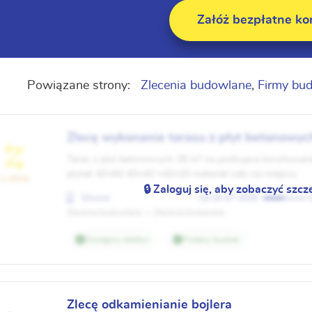
Załóż bezpłatne ko
Powiązane strony:
Zlecenia budowlane
,
Firmy bu
Zlecę wykonanie tarasu z płyt betonowyc
Taras z plyt betonowych 28 m² na podsypce korytowani
plytek 40×60 40×40 ×40×20 materiał cały na miejscu
1 oferta
🔒 Zaloguj się, aby zobaczyć szcz
Gliwice
24-07-2026
Zlecenia budowlane
Zlecenia brukarskie
Dostępny telefon
Podany budżet
Zlecę odkamienianie bojlera