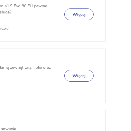
iston VLS Evo 80 EU pewnie
sługa?
Więcej
ewczych
larną zewnętrzną. Folie oraz
Więcej
ynnowania