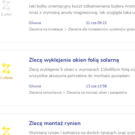
Jaki byłby orientacyjny koszt odkamieniania bojlera Ar
wraz z wymianą anody magnezowej. Jak wygląda taka u
0 ofert
Gliwice
21 cze 09:22
Zlecenia na instalacje
Zlecenia dla instalatorów systemów grz
Zlecę wyklejenie okien folią solarną
Zlecę wyklejenie 5 okien o wymiarach 116x65cm folią so
wszystkie akcesoria potrzebne do montażu posiadam.
1 oferta
Gliwice
13 cze 13:58
Zlecenia remontowe
Zlecenia na montaż okien i parapetów
Zlecę montaż rynien
Wymiana rynien i kołnierza na dwóch tarasach oraz or