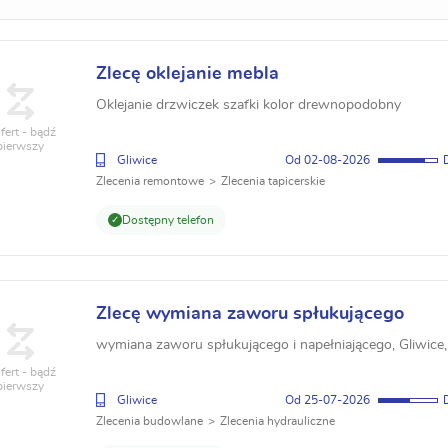
Zlecę oklejanie mebla
Oklejanie drzwiczek szafki kolor drewnopodobny
fert - bądź
pierwszy
Gliwice
02-08-2026
Zlecenia remontowe
Zlecenia tapicerskie
Dostępny telefon
Zlecę wymiana zaworu spłukującego
wymiana zaworu spłukującego i napełniającego, Gliwice,
fert - bądź
pierwszy
Gliwice
25-07-2026
Zlecenia budowlane
Zlecenia hydrauliczne