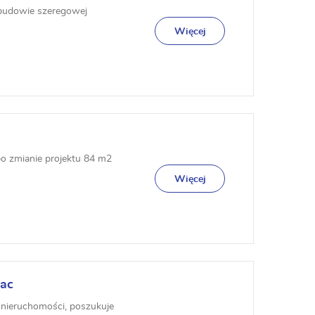
zabudowie szeregowej
Więcej
o zmianie projektu 84 m2
Więcej
ac
h
u nieruchomości, poszukuje