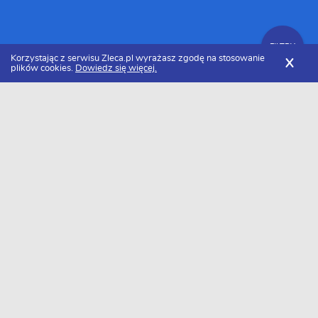
FILTRY
Korzystając z serwisu Zleca.pl wyrażasz zgodę na stosowanie
X
plików cookies.
Dowiedz się więcej.
Zleca.pl
Podlaskie
Białystok
Firmy budowlane
Zlecenia budowlane
FILTRY
Data dodania
Aktualne zlecenia z kategorii Zlecenia
budowlane w Białystoku
Szukasz wykonawcy w tej kategorii?
Dodaj darmowe zlecenie
i otrzymaj oferty.
→
Dodaj zlecenie